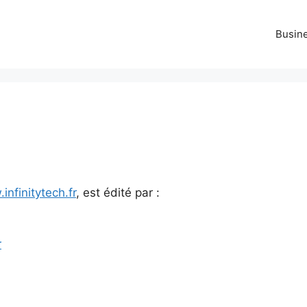
Busin
infinitytech.fr
, est édité par :
r